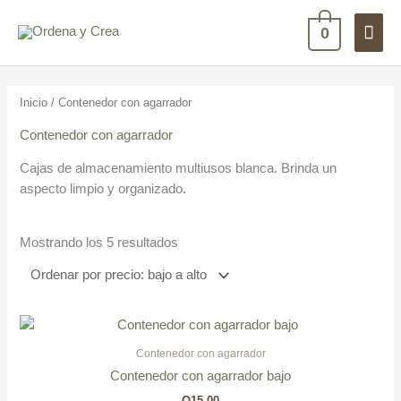
Ir
Men
al
0
contenido
princ
Ordenado
por
precio:
Inicio
/ Contenedor con agarrador
bajo
a
alto
Contenedor con agarrador
Cajas de almacenamiento multiusos blanca. Brinda un
aspecto limpio y organizado.
Mostrando los 5 resultados
Contenedor con agarrador
Contenedor con agarrador bajo
Q
15.00