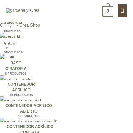
Ir
Men
al
0
contenido
princ
SERCHAS
Ordena y Crea Shop
1
PRODUCTO
VIAJE
11
PRODUCTOS
BASE
GIRATORIA
8 PRODUCTOS
CONTENEDOR
ACRÍLICO
10 PRODUCTOS
CONTENEDOR ACRÍLICO
ABIERTO
5 PRODUCTOS
CONTENEDOR ACRÍLICO
CON TAPA