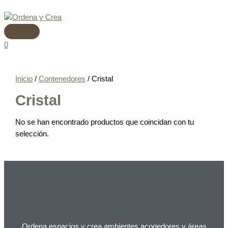
Menú
Ir
principal
al
contenido
0
Inicio
/
Contenedores
/ Cristal
Cristal
No se han encontrado productos que coincidan con tu
selección.
Ordena espacios y crea ambientes acogedores y áreas