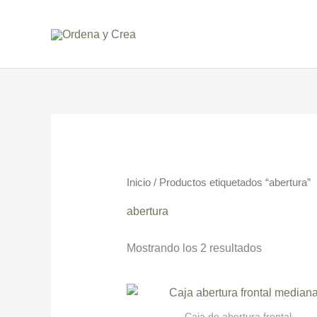
Ir
al
contenido
Ordenado
por
precio:
bajo
a
alto
Inicio
/ Productos etiquetados “abertura”
abertura
Mostrando los 2 resultados
Caja de abertura frontal