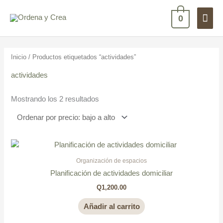
Ir
Men
al
0
contenido
princ
Ordenado
por
precio:
Inicio
/ Productos etiquetados “actividades”
bajo
a
alto
actividades
Mostrando los 2 resultados
Organización de espacios
Planificación de actividades domiciliar
Q
1,200.00
Añadir al carrito