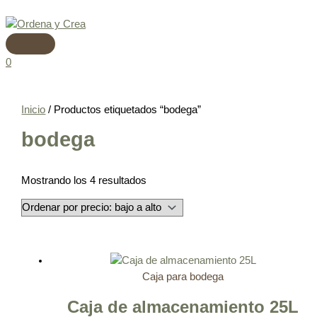
Menú
Ir
Ordenado
principal
al
por
contenido
precio:
bajo
0
a
alto
Inicio
/ Productos etiquetados “bodega”
bodega
Mostrando los 4 resultados
Caja para bodega
Caja de almacenamiento 25L