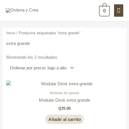
Ir
Men
al
0
contenido
princ
Ordenado
por
precio:
Inicio
/ Productos etiquetados “extra grande”
bajo
a
alto
extra grande
Mostrando los 2 resultados
Modular de gaveta
Modular Desk extra grande
Q
35.00
Añadir al carrito