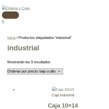
Menú
Ir
Ordenado
principal
al
por
contenido
precio:
bajo
0
a
alto
Inicio
/ Productos etiquetados “industrial”
industrial
Mostrando los 9 resultados
Caja industrial
Caja 10×14