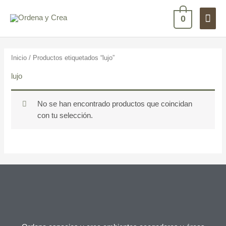
Ir
Men
al
0
contenido
princ
Inicio
/ Productos etiquetados “lujo”
lujo
No se han encontrado productos que coincidan
con tu selección.