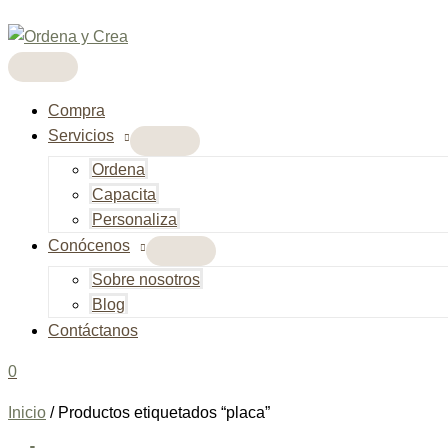
Menú
Alternar
Alternar
Ir
principal
menú
menú
al
contenido
Compra
Servicios
Ordena
Capacita
Personaliza
Conócenos
Sobre nosotros
Blog
Contáctanos
0
Inicio
/ Productos etiquetados “placa”