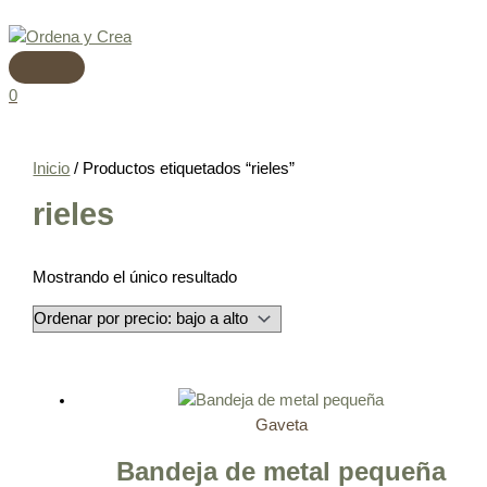
Menú
Ir
principal
al
contenido
0
Inicio
/ Productos etiquetados “rieles”
rieles
Mostrando el único resultado
Gaveta
Bandeja de metal pequeña