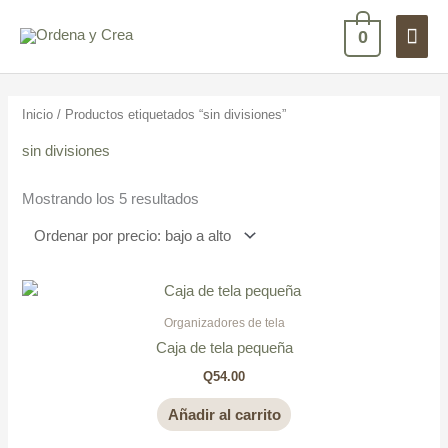
Ir
Men
al
0
contenido
princ
Ordenado
por
precio:
Inicio
/ Productos etiquetados “sin divisiones”
bajo
a
alto
sin divisiones
Mostrando los 5 resultados
Organizadores de tela
Caja de tela pequeña
Q
54.00
Añadir al carrito