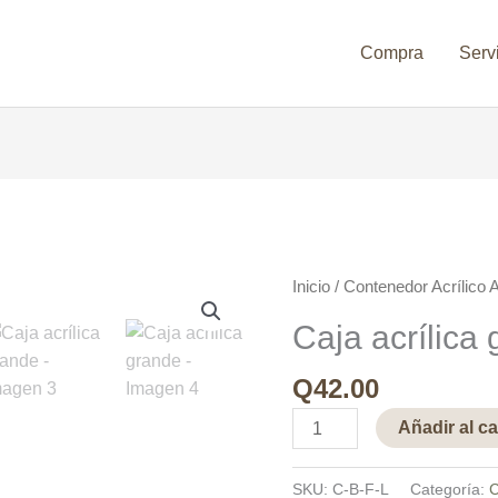
Compra
Serv
Caja
Inicio
/
Contenedor Acrílico A
acrílica
Caja acrílica
grande
cantidad
Q
42.00
Añadir al ca
SKU:
C-B-F-L
Categoría:
C