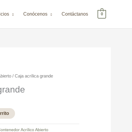
icios
Conócenos
Contáctanos
0
bierto
/ Caja acrílica grande
 grande
rrito
ontenedor Acrílico Abierto