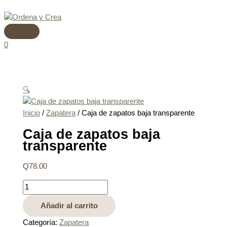
Menú
Ir
Caja
principal
al
de
contenido
zapatos
baja
0
transparente
cantidad
🔍
Inicio
/
Zapatera
/ Caja de zapatos baja transparente
Caja de zapatos baja
transparente
Q
78.00
Añadir al carrito
Categoría:
Zapatera