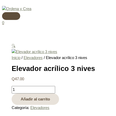
Menú
Ir
Elevador
principal
al
acrílico
contenido
3
nives
0
cantidad
🔍
Inicio
/
Elevadores
/ Elevador acrílico 3 nives
Elevador acrílico 3 nives
Q
47.00
Añadir al carrito
Categoría:
Elevadores