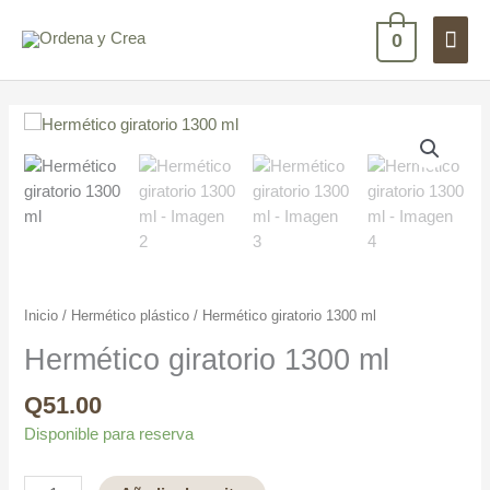
Ir
Men
al
0
contenido
princ
Hermético
giratorio
1300
ml
cantidad
Inicio
/
Hermético plástico
/ Hermético giratorio 1300 ml
Hermético giratorio 1300 ml
Q
51.00
Disponible para reserva