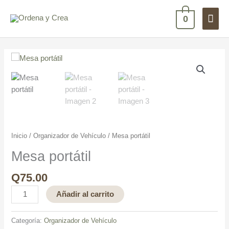
Ir
Men
al
0
contenido
princ
Mesa
portátil
cantidad
Inicio
/
Organizador de Vehículo
/ Mesa portátil
Mesa portátil
Q
75.00
Añadir al carrito
Categoría:
Organizador de Vehículo