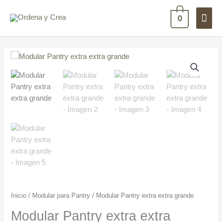
Ir
Men
al
0
contenido
princ
Modular
Pantry
extra
extra
grande
cantidad
Inicio
/
Modular para Pantry
/ Modular Pantry extra extra grande
Modular Pantry extra extra