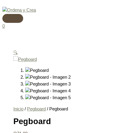
Menú
Ir
Pegboard
principal
al
cantidad
contenido
0
🔍
Inicio
/
Pegboard
/ Pegboard
Pegboard