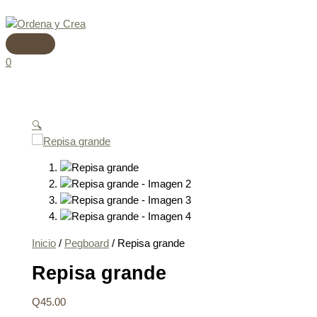
Menú
Ir
Repisa
principal
al
grande
contenido
cantidad
0
🔍
Inicio
/
Pegboard
/ Repisa grande
Repisa grande
Q
45.00