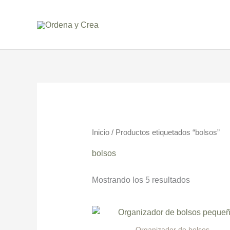
Ir
al
contenido
Ordenado
por
precio:
bajo
a
alto
Inicio
/ Productos etiquetados “bolsos”
bolsos
Mostrando los 5 resultados
Organizador de bolsos