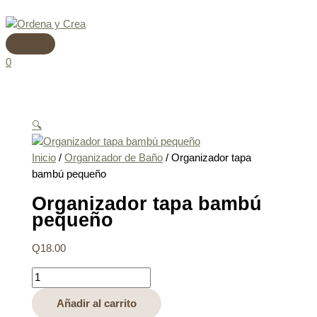
Menú
Ir
Organizador
principal
al
tapa
contenido
bambú
pequeño
0
cantidad
🔍
Inicio
/
Organizador de Baño
/ Organizador tapa
bambú pequeño
Organizador tapa bambú
pequeño
Q
18.00
Añadir al carrito